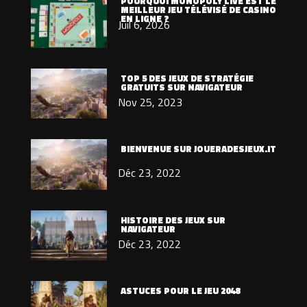
POURQUOI MONOPOLY LIVE EST LE
MEILLEUR JEU TÉLÉVISÉ DE CASINO
EN LIGNE ?
Juil 6, 2026
TOP 5 DES JEUX DE STRATÉGIE
GRATUITS SUR NAVIGATEUR
Nov 25, 2023
BIENVENUE SUR JOUERADESJEUX.IT
Déc 23, 2022
HISTOIRE DES JEUX SUR
NAVIGATEUR
Déc 23, 2022
ASTUCES POUR LE JEU 2048