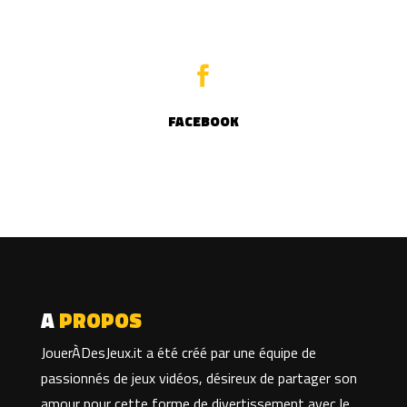

FACEBOOK
A
PROPOS
JouerÀDesJeux.it a été créé par une équipe de
passionnés de jeux vidéos, désireux de partager son
amour pour cette forme de divertissement avec le