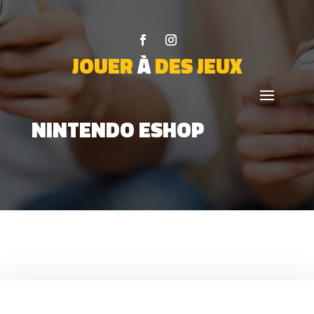
JOUER
À
DES JEUX
NINTENDO ESHOP