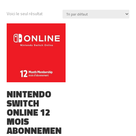
Voici le seul résultat
NINTENDO
SWITCH
ONLINE 12
MOIS
ABONNEMEN