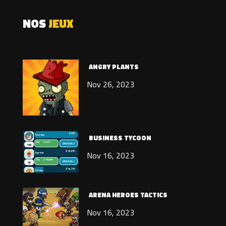
NOS
JEUX
ANGRY PLANTS
Nov 26, 2023
BUSINESS TYCOON
Nov 16, 2023
ARENA HEROES TACTICS
Nov 16, 2023