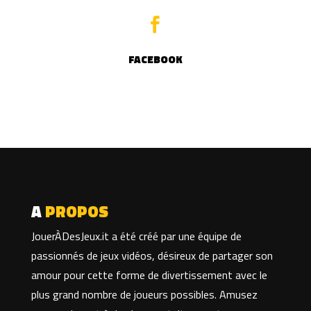

FACEBOOK
A
PROPOS
JouerÀDesJeux.it a été créé par une équipe de
passionnés de jeux vidéos, désireux de partager son
amour pour cette forme de divertissement avec le
plus grand nombre de joueurs possibles. Amusez