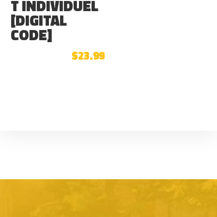
T INDIVIDUEL
[DIGITAL
CODE]
$
23.99