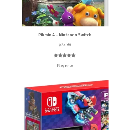
Pikmin 4 – Nintendo Switch
$
72.99
Noté
7
5.00
Buy now
sur 5
basé sur
notations
client