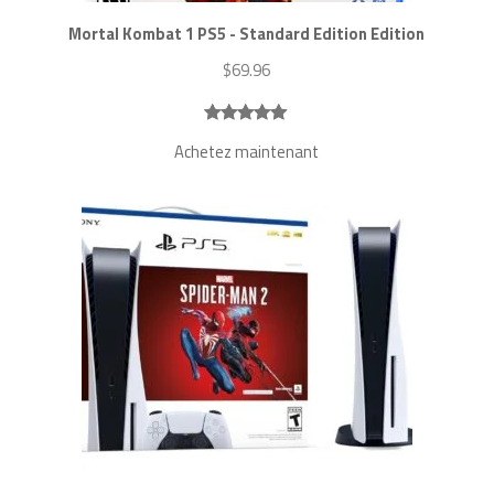
Mortal Kombat 1 PS5 - Standard Edition Edition
$
69.96
Noté
3
5.00
Achetez maintenant
sur 5
basé sur
notations
client