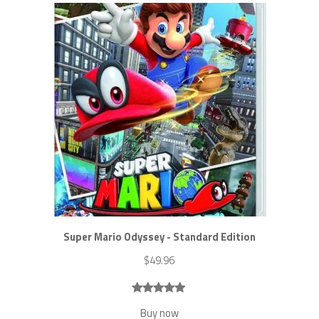
notations
client
Super Mario Odyssey - Standard Edition
$
49.96
Noté
7
4.86
Buy now
sur 5