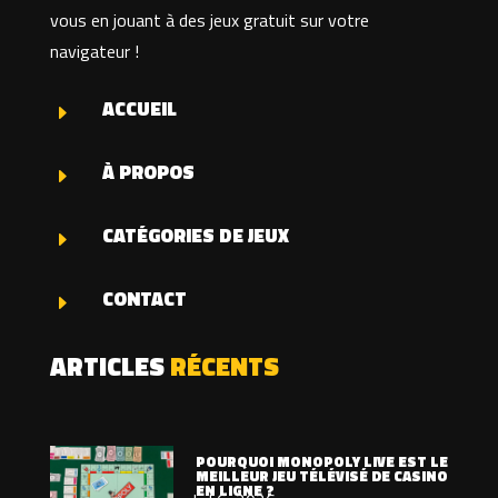
vous en jouant à des jeux gratuit sur votre
navigateur !
ACCUEIL
E
À PROPOS
E
CATÉGORIES DE JEUX
E
CONTACT
E
ARTICLES
RÉCENTS
POURQUOI MONOPOLY LIVE EST LE
MEILLEUR JEU TÉLÉVISÉ DE CASINO
EN LIGNE ?