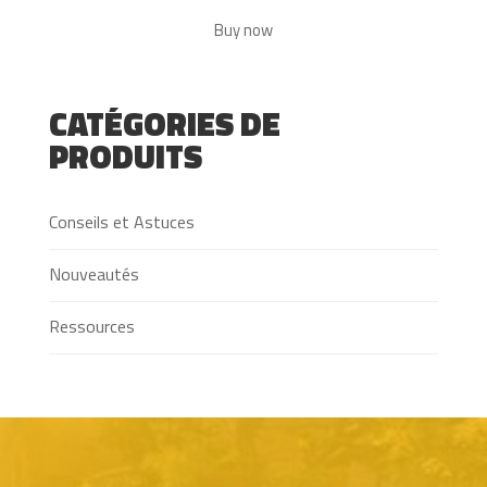
Noté
12
4.83
Buy now
sur 5
basé sur
notations
CATÉGORIES DE
client
PRODUITS
Conseils et Astuces
Nouveautés
Ressources