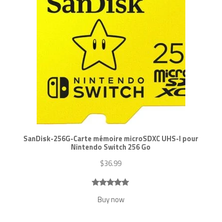
SanDisk-256G-Carte mémoire microSDXC UHS-I pour
Nintendo Switch 256 Go
$
36.99
Noté
12
4.92
Buy now
sur 5
basé sur