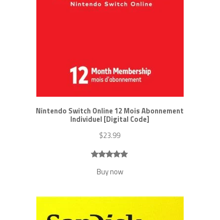
Nintendo Switch Online 12 Mois Abonnement
Individuel [Digital Code]
$
23.99
Noté
7
5.00
Buy now
sur 5
basé sur
notations
client