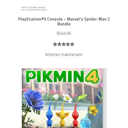
PlayStation®5 Console – Marvel’s Spider-Man 2
Bundle
$
649.96
Noté
8
5.00
Achetez maintenant
sur 5
basé sur
notations
client