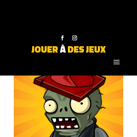
JOUER
À
DES JEUX